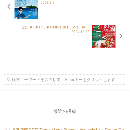
2023.7.9
[告知] KICK ROCK Festival in BESSIE HALL
2024.12.22
最近の投稿
[LIVE REPORT] Tommy Lynx Presens Acoustic Live Dream On